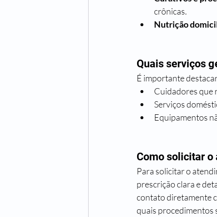
crônicas.
Nutrição domicil
Quais serviços 
É importante destaca
Cuidadores que r
Serviços domésti
Equipamentos não
Como solicitar o
Para solicitar o atend
prescrição clara e d
contato diretamente c
quais procedimentos 