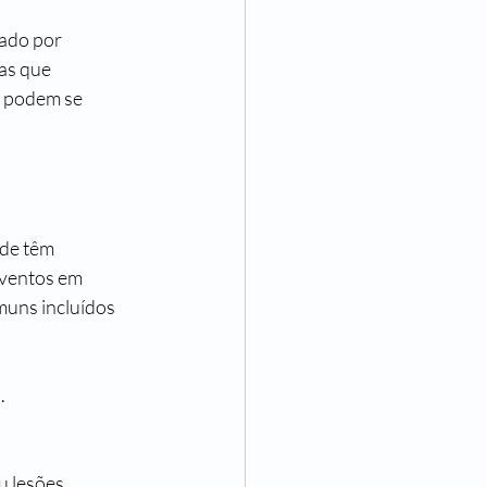
ado por 
as que 
o podem se 
de têm 
Eventos em 
muns incluídos 
.
u lesões 