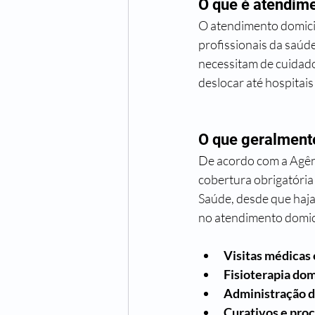
O que é atendime
O atendimento domici
profissionais da saúde
necessitam de cuidado
deslocar até hospitais 
O que geralment
De acordo com a Agên
cobertura obrigatória
Saúde, desde que haja 
no atendimento domici
Visitas médicas
Fisioterapia dom
Administração 
Curativos e pro