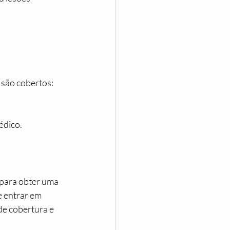
 são cobertos:
édico.
 para obter uma 
 entrar em 
de cobertura e 