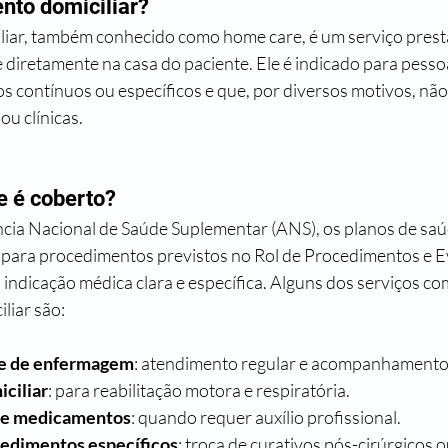
nto domiciliar?
liar, também conhecido como home care, é um serviço prest
 diretamente na casa do paciente. Ele é indicado para pesso
s contínuos ou específicos e que, por diversos motivos, nã
ou clínicas.
e é coberto?
cia Nacional de Saúde Suplementar (ANS), os planos de saú
 para procedimentos previstos no Rol de Procedimentos e 
indicação médica clara e específica. Alguns dos serviços co
liar são:
 e de enfermagem
: atendimento regular e acompanhamento
iciliar
: para reabilitação motora e respiratória.
de medicamentos
: quando requer auxílio profissional.
cedimentos específicos
: troca de curativos pós-cirúrgicos o