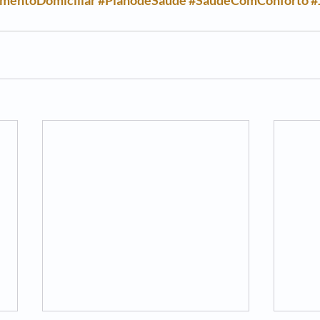
mentoDomiciliar
#PlanodeSaude
#SaúdeComConforto
#