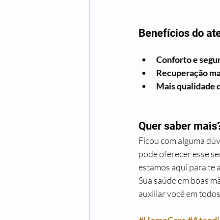
Benefícios do at
Conforto e segu
Recuperação mai
Mais qualidade 
Quer saber mais
Ficou com alguma dúvi
pode oferecer esse se
estamos aqui para te 
Sua saúde em boas mã
auxiliar você em tod