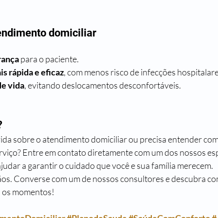
endimento domiciliar
rança
 para o paciente.
s rápida e eficaz
, com menos risco de infecções hospitalare
de vida
, evitando deslocamentos desconfortáveis.
?
da sobre o atendimento domiciliar ou precisa entender com
rviço? Entre em contato diretamente com um dos nossos esp
ajudar a garantir o cuidado que você e sua família merecem.
os. Converse com um de nossos consultores e descubra c
os os momentos!