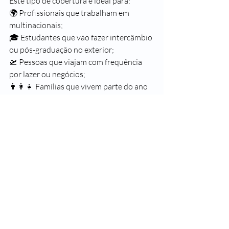
Este tipo de cobertura é ideal para:
🌍 Profissionais que trabalham em 
multinacionais;
🎓 Estudantes que vão fazer intercâmbio 
ou pós-graduação no exterior;
🛫 Pessoas que viajam com frequência 
por lazer ou negócios;
👨‍👩‍👧 Famílias que vivem parte do ano 
fora do país.
Conclusão
Ter um 
plano de saúde com cobertura 
internacional
 é uma excelente maneira 
de garantir assistência médica de 
qualidade, mesmo longe de casa. Mas é 
essencial analisar o contrato, entender 
como funciona o reembolso e conhecer 
os limites de cobertura antes de 