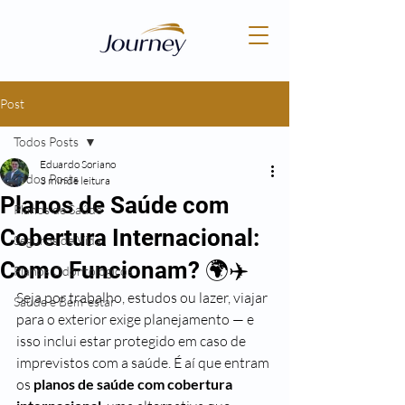
Post
Todos Posts
Eduardo Soriano
Todos Posts
3 min de leitura
Planos de Saúde com
Planos de Saúde
Cobertura Internacional:
Seguros de Vida
Como Funcionam? 🌍✈️
Planos Odontológicos
Seja por trabalho, estudos ou lazer, viajar 
Saúde e Bem-estar
para o exterior exige planejamento — e 
isso inclui estar protegido em caso de 
imprevistos com a saúde. É aí que entram 
os 
planos de saúde com cobertura 