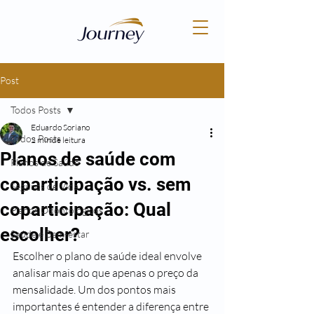
Post
Todos Posts
Eduardo Soriano
Todos Posts
2 min de leitura
Planos de saúde com
Planos de Saúde
coparticipação vs. sem
Seguros de Vida
coparticipação: Qual
Planos Odontológicos
escolher?
Saúde e Bem-estar
Escolher o plano de saúde ideal envolve 
analisar mais do que apenas o preço da 
mensalidade. Um dos pontos mais 
importantes é entender a diferença entre 