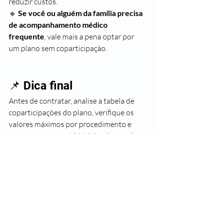
reduzir custos.
🔹 
Se você ou alguém da família precisa 
de acompanhamento médico 
frequente
, vale mais a pena optar por 
um plano sem coparticipação.
📌 Dica final
Antes de contratar, analise a tabela de 
coparticipações do plano, verifique os 
valores máximos por procedimento e 
compare com o seu histórico de uso de 
serviços médicos.
Quer ajuda para encontrar o plano mais 
vantajoso para você ou sua empresa?
Entre em contato com um de nossos 
especialistas e descubra a melhor 
opção para você e sua família!
 💼💙