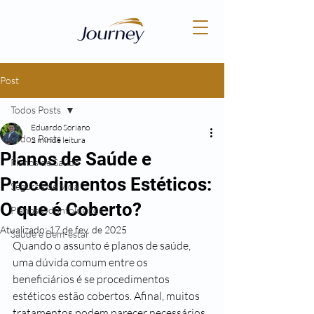
Post
Todos Posts
Eduardo Soriano
Todos Posts
2 min de leitura
Planos de Saúde e
Planos de Saúde
Procedimentos Estéticos:
Seguros de Vida
O que é Coberto?
Planos Odontológicos
Atualizado:
17 de fev. de 2025
Saúde e Bem-estar
Quando o assunto é planos de saúde, 
uma dúvida comum entre os 
beneficiários é se procedimentos 
estéticos estão cobertos. Afinal, muitos 
tratamentos podem parecer necessários 