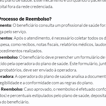
eu plano de saúde. Esse mecanismo é útil quando o paciente
pital fora da rede credenciada.
Processo de Reembolso?
amento
: O beneficiário consulta um profissional de saúde for
a pelo serviço.
mentos
: Após o atendimento, é necessário coletar todos os
sa, como recibos, notas fiscais, relatórios médicos, laudos,
ocedimentos realizados.
Reembolso
: O beneficiário deve preencher um formulário de s
ido pela operadora do plano de saúde. Este formulário, jun
robatórios, deve ser enviado à operadora.
eradora
: A operadora do plano de saúde analisa a document
elegibilidade e a conformidade com as regras do plano.
o Reembolso
: Caso aprovado, o reembolso é efetuado conf
idos) e percentuais estipulados pelo plano de saúde, deposi
 do beneficiário.