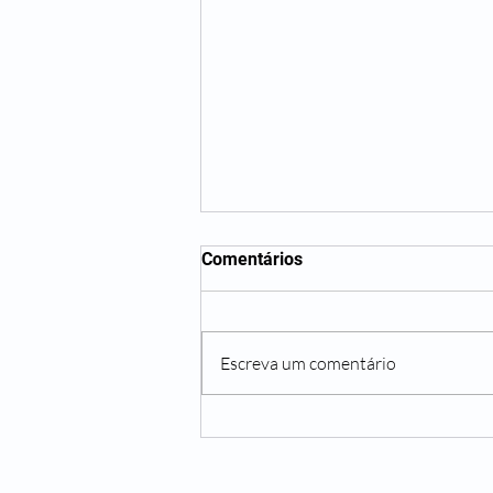
Comentários
Escreva um comentário
Atendimento domiciliar nos
planos de saúde: O que é
coberto?
Redes Sociais