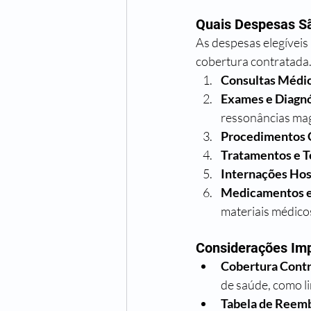
Quais Despesas Sã
As despesas elegíveis
cobertura contratada.
Consultas Médi
Exames e Diagnó
ressonâncias magn
Procedimentos C
Tratamentos e T
Internações Hos
Medicamentos e
materiais médico
Considerações Im
Cobertura Cont
de saúde, como l
Tabela de Reem