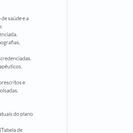
 de saúde e a 
o:
enciada.
ografias, 
o credenciadas.
rapêuticos.
rescritos e 
olsadas.
atuais do plano 
(Tabela de 