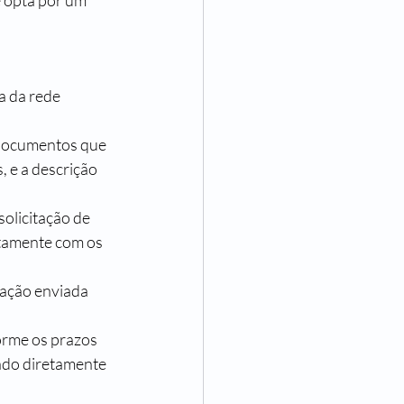
 opta por um 
a da rede 
 documentos que 
 e a descrição 
olicitação de 
tamente com os 
ação enviada 
orme os prazos 
tado diretamente 