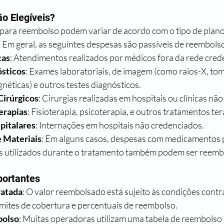
o Elegíveis?
 para reembolso podem variar de acordo com o tipo de plano
 Em geral, as seguintes despesas são passíveis de reembols
cas
: Atendimentos realizados por médicos fora da rede cred
sticos
: Exames laboratoriais, de imagem (como raios-X, tom
éticas) e outros testes diagnósticos.
irúrgicos
: Cirurgias realizadas em hospitais ou clínicas nã
erapias
: Fisioterapia, psicoterapia, e outros tratamentos te
pitalares
: Internações em hospitais não credenciados.
 Materiais
: Em alguns casos, despesas com medicamentos p
s utilizados durante o tratamento também podem ser reemb
portantes
ratada
: O valor reembolsado está sujeito às condições contr
imites de cobertura e percentuais de reembolso.
bolso
: Muitas operadoras utilizam uma tabela de reembolso 