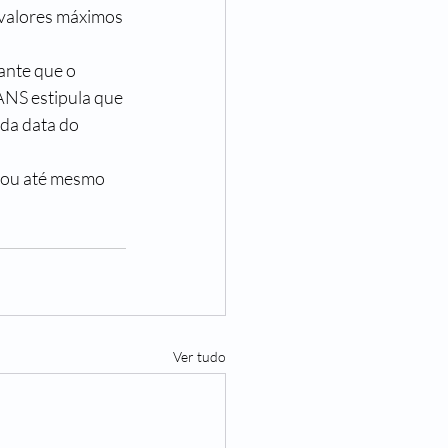
 valores máximos 
ante que o 
 ANS estipula que 
da data do 
 ou até mesmo 
Ver tudo