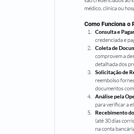
são credenciados ao s
médico, clínica ou hos
Como Funciona o 
Consulta e Pag
credenciada e pag
Coleta de Docu
comprovem a despe
detalhada dos pr
Solicitação de 
reembolso fornec
documentos comp
Análise pela Op
para verificar a 
Recebimento d
(até 30 dias corr
na conta bancária